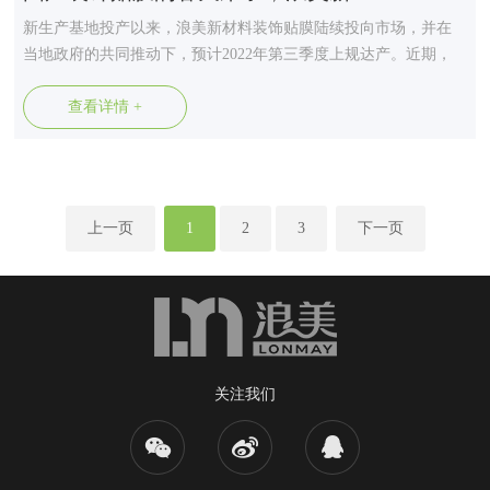
新生产基地投产以来，浪美新材料装饰贴膜陆续投向市场，并在
当地政府的共同推动下，预计2022年第三季度上规达产。近期，
公司还将推出装饰贴膜专用底漆，往高端市场发力，进一步提高
国产装饰贴膜的市场渗透。 近几年，国产装饰贴膜取得了长足的
查看详情 +
进展，尤其是浪美新材料等一批品牌企业迅猛发展，带动整个行
业的产...
上一页
1
2
3
下一页
关注我们